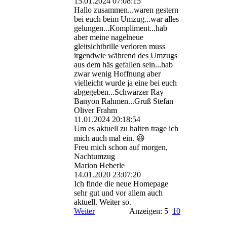
15.01.2024
07:08:15
Hallo zusammen...waren gestern
bei euch beim Umzug...war alles
gelungen.­..­Kompliment.­..­hab
aber meine nagelneue
gleitsichtbrille verloren muss
irgendwie während des Umzugs
aus dem häs gefallen sein...hab
zwar wenig Hoffnung aber
vielleicht wurde ja eine bei euch
abgegeben...Schwarzer Ray
Banyon Rahmen...Gruß Stefan
Oliver Frahm
11.01.2024
20:18:54
Um es aktuell zu halten trage ich
mich auch mal ein. 😆
Freu mich schon auf morgen,
Nachtumzug
Marion Heberle
14.01.2020
23:07:20
Ich finde die neue Homepage
sehr gut und vor allem auch
aktuell. Weiter so.
Weiter
Anzeigen: 5
10