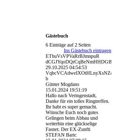
Gästebuch
6 Einträge auf 2 Seiten
Ins Gästebuch eintragen
ETbuVsVPVaRrBJmnpuR
dCGJYqoDQrCqBeNmHHDGBbW
29.10.2025
04:54:53
VqbcVCAdweIXOtHLnyXsNZq­
b
Günter Mogdans
15.01.2024
19:51:19
Hallo nach Veringenstadt,
Danke für ein tolles Ringtreffen.
Ihr habt es super gemacht.
Wünsche Euch noch gutes
Gelingen beim Abbau und
weiterhin eine glückselige
Fasnet. Der EX-Zunfti
STEFAN Baric